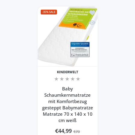
Zur Wunschliste hinzu
-35%
SALE
Schnellansicht Baby S
KINDERWELT
Baby
Schaumkernmatratze
mit Komfortbezug
gesteppt Babymatratze
Matratze 70 x 140 x 10
cm weiß
€44,99
€70