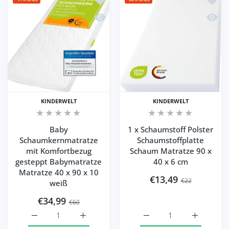
Schnellansicht Baby Schaumkernmatrat
Schnel
KINDERWELT
KINDERWELT
Baby
1 x Schaumstoff Polster
Schaumkernmatratze
Schaumstoffplatte
mit Komfortbezug
Schaum Matratze 90 x
gesteppt Babymatratze
40 x 6 cm
Matratze 40 x 90 x 10
€13,49
€22
weiß
€34,99
€60
Erhöhe die Menge für Baby Schaumkernmatratze mit Kom
Erhöhe die Menge für Baby Schaumkernmat
Erhöhe die Menge für 1 
Erhöhe die