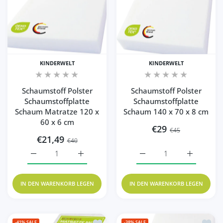
KINDERWELT
KINDERWELT
Schaumstoff Polster
Schaumstoff Polster
Schaumstoffplatte
Schaumstoffplatte
Schaum Matratze 120 x
Schaum 140 x 70 x 8 cm
60 x 6 cm
€29
€45
€21,49
€40
Erhöhe die Menge für Schaumstoff Polster Schaumstoffpl
Erhöhe die Menge für Schaumstoff Polster
Erhöhe die Menge für Sc
Erhöhe die
IN DEN WARENKORB LEGEN
IN DEN WARENKORB LEGEN
Zur Wunschliste hinzufügen Baby Scha
Zur Wu
-41%
SALE
-38%
SALE