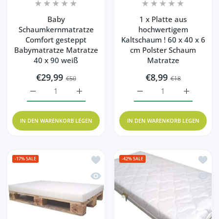
Baby
1 x Platte aus
Schaumkernmatratze
hochwertigem
Comfort gesteppt
Kaltschaum ! 60 x 40 x 6
Babymatratze Matratze
cm Polster Schaum
40 x 90 weiß
Matratze
€29,99
€8,99
€50
€18
Erhöhe die Menge für Baby Schaumkernmatratze Comfort
Erhöhe die Menge für Baby Schaumkernmat
Erhöhe die Menge für 1 
Erhöhe die
IN DEN WARENKORB LEGEN
IN DEN WARENKORB LEGEN
Zur Wunschliste hinzufügen 1 x Schaum
Zur Wu
-17%
SALE
-42%
SALE
Schnellansicht 1 x Schaumstoff Polster
Schnel