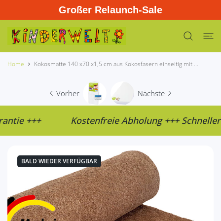
Großer Relaunch-Sale
UM INHALT
Home
Kokosmatte 140 x70 x1,5 cm aus Kokosfasern einseitig mit ...
Vorher
Nächste
Kostenfreie Abholung +++ Schneller Versand ++
BALD WIEDER VERFÜGBAR