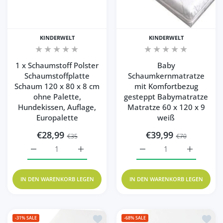
KINDERWELT
KINDERWELT
1 x Schaumstoff Polster
Baby
Schaumstoffplatte
Schaumkernmatratze
Schaum 120 x 80 x 8 cm
mit Komfortbezug
ohne Palette,
gesteppt Babymatratze
Hundekissen, Auflage,
Matratze 60 x 120 x 9
Europalette
weiß
€28,99
€39,99
€35
€70
Erhöhe die Menge für 1 x Schaumstoff Polster Schaumsto
Erhöhe die Menge für 1 x Schaumstoff Pols
Erhöhe die Menge für Ba
Erhöhe die
IN DEN WARENKORB LEGEN
IN DEN WARENKORB LEGEN
Zur Wunschliste hinzufügen Schaumsto
Zur Wu
-31%
SALE
-68%
SALE