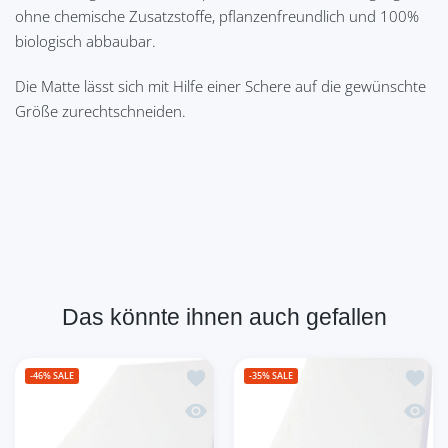
ohne chemische Zusatzstoffe, pflanzenfreundlich und 100%
biologisch abbaubar.
Die Matte lässt sich mit Hilfe einer Schere auf die gewünschte
Größe zurechtschneiden.
Das könnte ihnen auch gefallen
Zur Wunschliste hinzufügen Schaumsto
Zur Wu
-46%
SALE
-35%
SALE
Schnellansicht Schaumstoff Polster Sc
Schnel