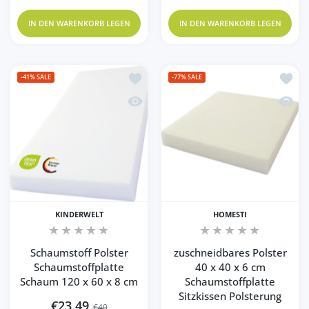
IN DEN WARENKORB LEGEN
IN DEN WARENKORB LEGEN
Zur Wunschliste hinzufügen Schaumsto
Zur Wu
-41%
SALE
-77%
SALE
Schnellansicht Schaumstoff Polster Sc
Schnel
KINDERWELT
HOMESTI
Schaumstoff Polster
zuschneidbares Polster
Schaumstoffplatte
40 x 40 x 6 cm
Schaum 120 x 60 x 8 cm
Schaumstoffplatte
Sitzkissen Polsterung
€23,49
€40