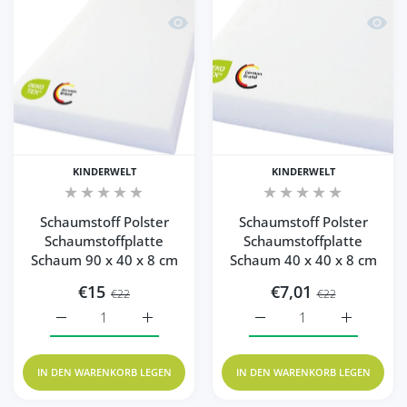
Schnellansicht Schaumstoff Polster Sc
Schnel
KINDERWELT
KINDERWELT
Schaumstoff Polster
Schaumstoff Polster
Schaumstoffplatte
Schaumstoffplatte
Schaum 90 x 40 x 8 cm
Schaum 40 x 40 x 8 cm
€15
€7,01
€22
€22
Erhöhe die Menge für Schaumstoff Polster Schaumstoffpl
Erhöhe die Menge für Schaumstoff Polster
Erhöhe die Menge für Sc
Erhöhe die
IN DEN WARENKORB LEGEN
IN DEN WARENKORB LEGEN