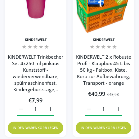
KINDERWELT
KINDERWELT
KiNDERWELT Trinkbecher
KiNDERWELT 2 x Robuste
Set 4x250 ml pinkaus
Profi - Klappbox 45 L bis
Kunststoff -
50 kg - Faltbox, Kiste,
wiederverwendbare,
Korb zur Aufbewahrung,
spülmaschinenfest,
Transport - orange
Kindergeburtstage,..
€40,99
€43,98
€7,99
Erhöhe die Menge für KiN
Erhöhe die
IN DEN WARENKORB LEGEN
IN DEN WARENKORB LEGEN