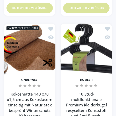
BALD WIEDER VERFÜGBAR
BALD WIEDER VERFÜGBAR
Zur Wunschliste hinzufügen Kokosmatte
Zur Wu
BALD WIEDER VERFÜGBAR
Schnellansicht Kokosmatte 140 x70 x1,
Schnel
KINDERWELT
HOMESTI
Kokosmatte 140 x70
10 Stück
x1,5 cm aus Kokosfasern
multifunktionale
einseitig mit Naturlatex
Premium Kleiderbügel
besprüht Winterschutz
recyceltem Kunststoff
Kälteschutz
und Anti-Rutsch-