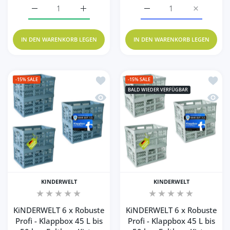
Erhöhe die Menge für KiNDERWELT 10 x Robuste Profi - Kl
Erhöhe die Menge für KiNDERWELT 10 x Robu
Erhöhe die Menge für Ki
Erhöhe die
IN DEN WARENKORB LEGEN
IN DEN WARENKORB LEGEN
Zur Wunschliste hinzufügen KiNDERWELT 
Zur Wu
-15%
SALE
-15%
SALE
BALD WIEDER VERFÜGBAR
Schnellansicht KiNDERWELT 6 x Robuste 
Schnel
KINDERWELT
KINDERWELT
KiNDERWELT 6 x Robuste
KiNDERWELT 6 x Robuste
Profi - Klappbox 45 L bis
Profi - Klappbox 45 L bis