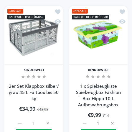
Zur Wunschliste hinzufügen 2er Set Kla
Zur Wu
-20%
SALE
-28%
SALE
BALD WIEDER VERFÜGBAR
BALD WIEDER VERFÜGBAR
Schnellansicht 2er Set Klappbox silber/
Schnel
KINDERWELT
KINDERWELT
2er Set Klappbox silber/
1 x Spielzeugkiste
grau 45 L Faltbox bis 50
Spielzeugbox Fashion
kg
Box Hippo 10 L
Aufbewahrungsbox
€34,99
€43,98
€9,99
€14
Erhöhe die Menge für 1 
Erhöhe die