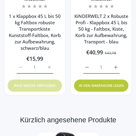
1 x Klappbox 45 L bis 50
KiNDERWELT 2 x Robuste
kg Faltbox robuste
Profi - Klappbox 45 L bis
Transportkiste
50 kg - Faltbox, Kiste,
Kunststoff-Faltbox, Korb
Korb zur Aufbewahrung,
zur Aufbewahrung,
Transport - blau
schwarz/blau
€40,99
€43,98
€15,99
Erhöhe die Menge für 1 x Klappbox 45 L bis 50 kg Faltbo
Erhöhe die Menge für 1 x Klappbox 45 L bi
Erhöhe die Menge für KiN
Erhöhe die
BALD WIEDER VERFÜGBAR
IN DEN WARENKORB LEGEN
Kürzlich angesehene Produkte