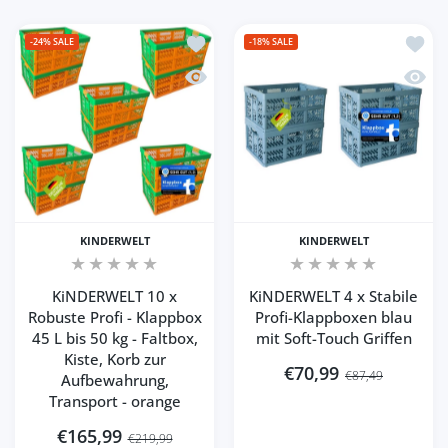
Zur Wunschliste hinzufügen KiNDERWELT
Zur Wu
-24%
SALE
-18%
SALE
Schnellansicht KiNDERWELT 10 x Robuste
Schnel
KINDERWELT
KINDERWELT
KiNDERWELT 10 x
KiNDERWELT 4 x Stabile
Robuste Profi - Klappbox
Profi-Klappboxen blau
45 L bis 50 kg - Faltbox,
mit Soft-Touch Griffen
Kiste, Korb zur
€70,99
€87,49
Aufbewahrung,
Transport - orange
€165,99
€219,99