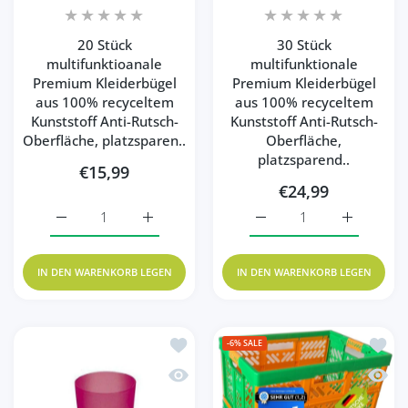
20 Stück
30 Stück
multifunktioanale
multifunktionale
Premium Kleiderbügel
Premium Kleiderbügel
aus 100% recyceltem
aus 100% recyceltem
Kunststoff Anti-Rutsch-
Kunststoff Anti-Rutsch-
Oberfläche, platzsparen..
Oberfläche,
platzsparend..
€15,99
€24,99
Erhöhe die Menge für 20 Stück multifunktioanale Premiu
Erhöhe die Menge für 20 Stück multifunkt
Erhöhe die Menge für 30
Erhöhe die
IN DEN WARENKORB LEGEN
IN DEN WARENKORB LEGEN
Zur Wunschliste hinzufügen KiNDERWELT
Zur Wu
-6%
SALE
Schnellansicht KiNDERWELT Trinkbecher 
Schnel