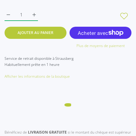
Augmenter la quantité de zuschneidbares Polster 140 x 70 x 6
Augmenter la quantité de zuschneidbares Polster 
AJOUTER AU PANIER
Plus de moyens de paiement
Service de retrait disponible à
Strausberg
Habituellement prête en 1 heure
Afficher les informations de la boutique
Bénéficiez de
LIVRAISON GRATUITE
si le montant du chèque est supérieur