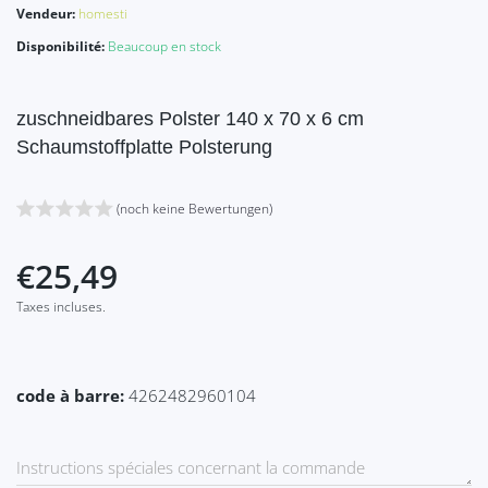
Vendeur:
homesti
Disponibilité:
Beaucoup en stock
zuschneidbares Polster 140 x 70 x 6 cm
Schaumstoffplatte Polsterung
(noch keine Bewertungen)
€25,49
Taxes incluses.
code à barre:
4262482960104