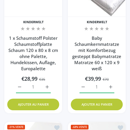
KINDERWELT
KINDERWELT
1 x Schaumstoff Polster
Baby
Schaumstoffplatte
Schaumkernmatratze
Schaum 120 x 80 x 8 cm
mit Komfortbezug
ohne Palette,
gesteppt Babymatratze
Hundekissen, Auflage,
Matratze 60 x 120 x 9
Europalette
weiß
€28,99
€39,99
€35
€70
Augmenter la quantité de 1 x Schaumstoff Polster Schau
Augmenter la quantité de 1 x Schaumstoff 
Augmenter la quantité d
Augmenter 
AJOUTER AU PANIER
AJOUTER AU PANIER
Ajouter à la liste de souhaits Schaums
Ajoute
-31%
VENTE
-68%
VENTE