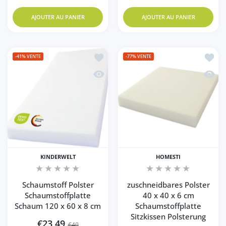
AJOUTER AU PANIER
AJOUTER AU PANIER
Ajouter à la liste de souhaits Schaums
Ajoute
-41%
VENTE
-77%
VENTE
Aperçu rapide Schaumstoff Polster Sc
Aperçu
KINDERWELT
HOMESTI
Schaumstoff Polster
zuschneidbares Polster
Schaumstoffplatte
40 x 40 x 6 cm
Schaum 120 x 60 x 8 cm
Schaumstoffplatte
Sitzkissen Polsterung
€23,49
€40