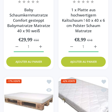
Baby
1 x Platte aus
Schaumkernmatratze
hochwertigem
Comfort gesteppt
Kaltschaum ! 60 x 40 x 6
Babymatratze Matratze
cm Polster Schaum
40 x 90 weiß
Matratze
€29,99
€8,99
€50
€18
Augmenter la quantité de Baby Schaumkernmatratze Comf
Augmenter la quantité de Baby Schaumkern
Augmenter la quantité d
Augmenter 
AJOUTER AU PANIER
AJOUTER AU PANIER
Ajouter à la liste de souhaits 1 x Sch
Ajoute
-17%
VENTE
-42%
VENTE
Aperçu rapide 1 x Schaumstoff Polster
Aperçu