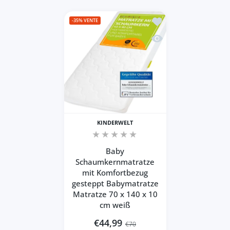
Ajouter à la liste de
-35%
VENTE
Aperçu rapide Baby Sc
KINDERWELT
Baby
Schaumkernmatratze
mit Komfortbezug
gesteppt Babymatratze
Matratze 70 x 140 x 10
cm weiß
€44,99
€70