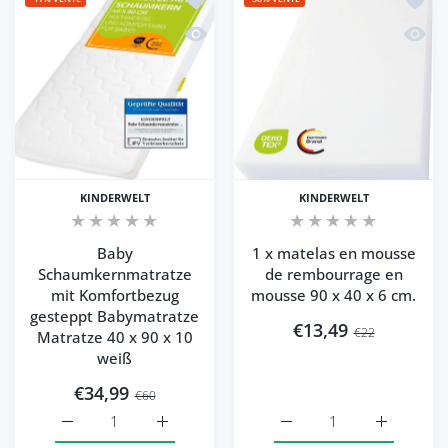
Aperçu rapide Baby Schaumkernmatratz
Aperçu
KINDERWELT
KINDERWELT
Baby
1 x matelas en mousse
Schaumkernmatratze
de rembourrage en
mit Komfortbezug
mousse 90 x 40 x 6 cm.
gesteppt Babymatratze
€13,49
€22
Matratze 40 x 90 x 10
weiß
€34,99
€60
Augmenter la quantité de Baby Schaumkernmatratze mit 
Augmenter la quantité de Baby Schaumkern
Augmenter la quantité d
Augmenter 