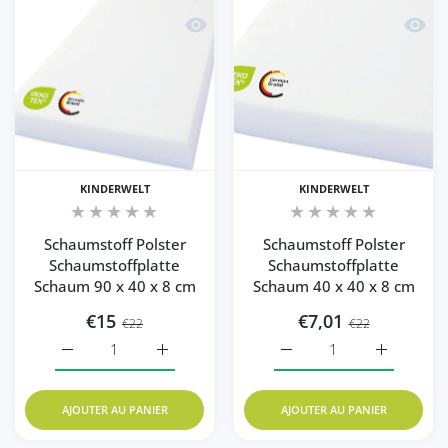
Aperçu rapide Schaumstoff Polster Sc
Aperçu
KINDERWELT
KINDERWELT
Schaumstoff Polster
Schaumstoff Polster
Schaumstoffplatte
Schaumstoffplatte
Schaum 90 x 40 x 8 cm
Schaum 40 x 40 x 8 cm
€15
€7,01
€22
€22
Augmenter la quantité de Schaumstoff Polster Schaumsto
Augmenter la quantité de Schaumstoff Pols
Augmenter la quantité d
Augmenter 
AJOUTER AU PANIER
AJOUTER AU PANIER