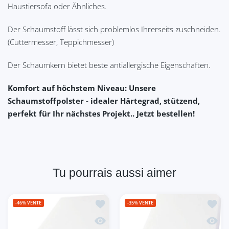
Haustiersofa oder Ähnliches.
Der Schaumstoff lässt sich problemlos Ihrerseits zuschneiden.
(Cuttermesser, Teppichmesser)
Der Schaumkern bietet beste antiallergische Eigenschaften.
Komfort auf höchstem Niveau: Unsere
Schaumstoffpolster - idealer Härtegrad, stützend,
perfekt für Ihr nächstes Projekt.. Jetzt bestellen!
Tu pourrais aussi aimer
Ajouter à la liste de souhaits Matela
Ajoute
-46%
VENTE
-35%
VENTE
Aperçu rapide Matelas en mousse de 
Aperçu