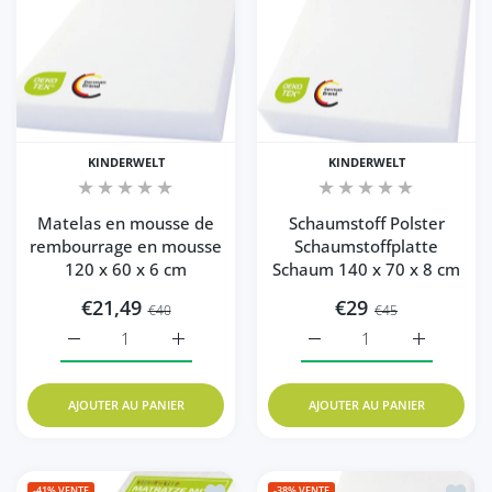
KINDERWELT
KINDERWELT
Matelas en mousse de
Schaumstoff Polster
rembourrage en mousse
Schaumstoffplatte
120 x 60 x 6 cm
Schaum 140 x 70 x 8 cm
€21,49
€29
€40
€45
Augmenter la quantité de Matelas en mousse de rembour
Augmenter la quantité de Matelas en mous
Augmenter la quantité d
Augmenter 
AJOUTER AU PANIER
AJOUTER AU PANIER
Ajouter à la liste de souhaits Baby S
Ajoute
-41%
VENTE
-38%
VENTE