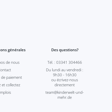
ions générales
Des questions?
opos de nous
Tél. : 03341 304466
Contact
Du lundi au vendredi :
9h30 - 16h30
s de paiement
ou écrivez-nous
z et collectez
directement
Emplois
team@kinderwelt-und-
mehr.de