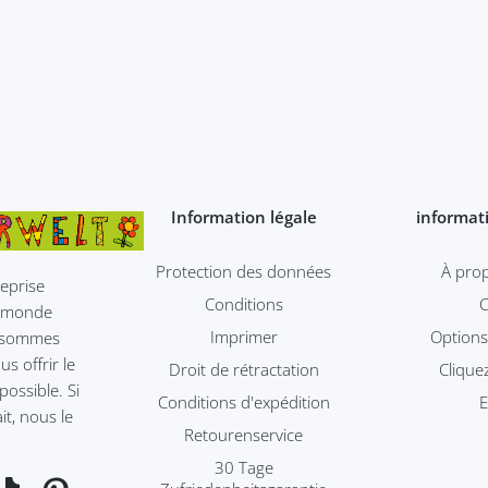
Information légale
informat
protection des données
À pr
eprise
Conditions
le monde
imprimer
Option
s sommes
s offrir le
Droit de rétractation
Clique
possible. Si
Conditions d'expédition
it, nous le
Retourenservice
30 Tage
ebook
TikTok
Pinterest