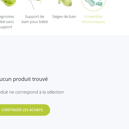
ignoires
Support de
Sièges de bain
Ensembles
ébé sans
bain pour bébé
économiques
support
ucun produit trouvé
duit ne correspond à la sélection
CONTINUER LES ACHATS