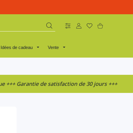
Réglages
COMPTE D'UTILISATEUR
Liste de souhaits
Panier
Idées de cadeau
Vente
+ Garantie de satisfaction de 30 jours +++
Col