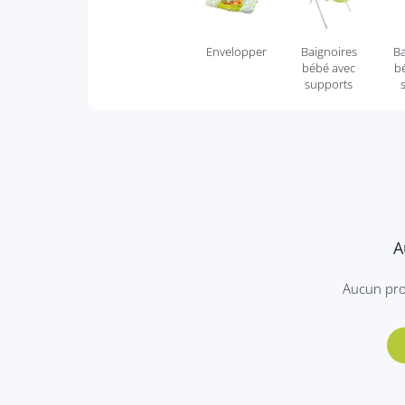
Envelopper
Baignoires
Ba
bébé avec
b
supports
A
Aucun pro